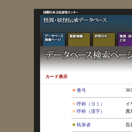
カード表示
■
36
番号
■
呼称（ヨミ）
イ
■
呼称（漢字）
異
■
執筆者
百