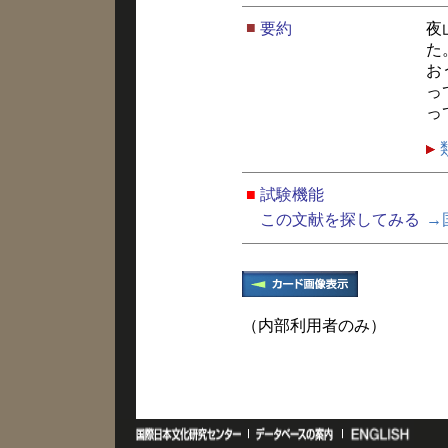
■
要約
夜
た
お
っ
っ
■
試験機能
この文献を探してみる
→
（内部利用者のみ）