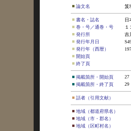
■
論文名
笈
■
書名・誌名
日
■
巻・号／通巻・号
１
■
発行所
吉
■
発行年月日
S4
■
発行年（西暦）
19
■
開始頁
■
終了頁
■
27
掲載箇所・開始頁
■
29
掲載箇所・終了頁
■
話者（引用文献）
■
地域（都道府県名）
■
地域（市・郡名）
■
地域（区町村名）