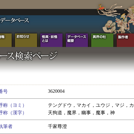
3620004
番号
呼称（ヨミ）
テングドウ，マカイ，ユウジ，マジ，カ
呼称（漢字）
天狗道，魔界，幽事，魔事，神
執筆者
千家尊澄