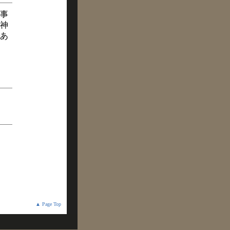
事
神
あ
▲ Page Top