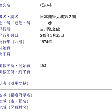
論文名
桜の林
書名・誌名
日本随筆大成第２期
巻・号／通巻・号
１１巻
発行所
吉川弘文館
発行年月日
S49年5月25日
発行年（西暦）
1974年
開始頁
終了頁
163
掲載箇所・開始頁
掲載箇所・終了頁
話者（引用文献）
地域（都道府県名）
地域（市・郡名）
地域（区町村名）