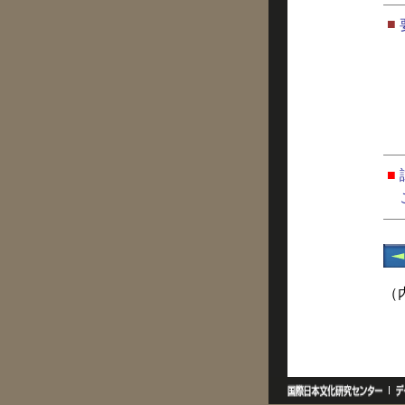
■
■
（