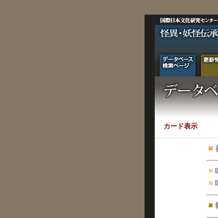
カード表示
■
■
■
■