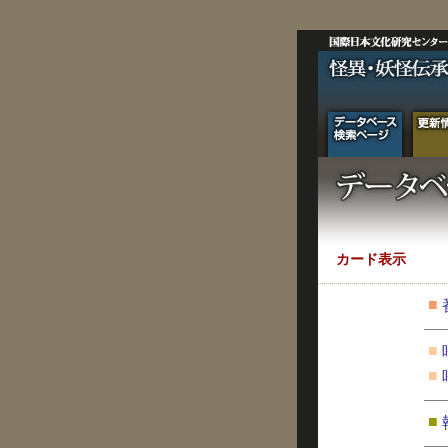
カード表示
■
■
■
■