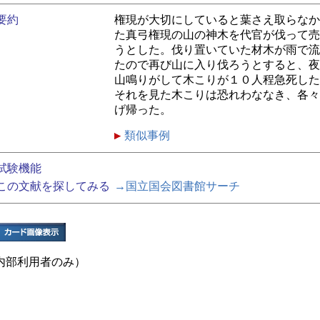
要約
権現が大切にしていると葉さえ取らなか
た真弓権現の山の神木を代官が伐って売
うとした。伐り置いていた材木が雨で流
たので再び山に入り伐ろうとすると、夜
山鳴りがして木こりが１０人程急死した
それを見た木こりは恐れわななき、各々
げ帰った。
類似事例
試験機能
この文献を探してみる
→国立国会図書館サーチ
内部利用者のみ）