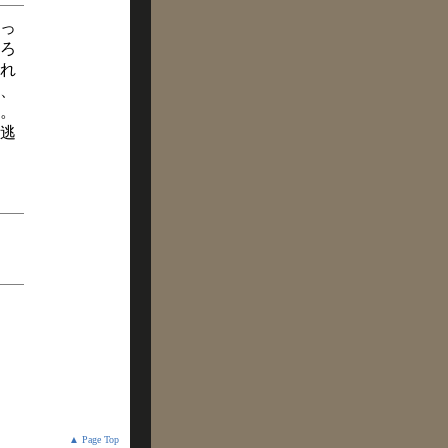
っ
ろ
れ
、
。
逃
▲ Page Top