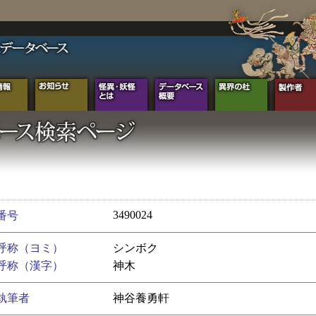
3490024
番号
呼称（ヨミ）
シンボク
呼称（漢字）
神木
執筆者
神谷養勇軒