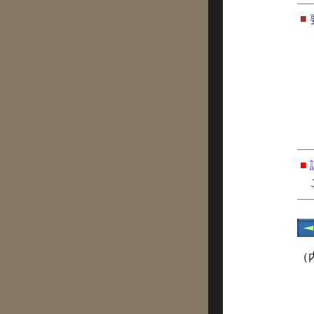
■
■
（