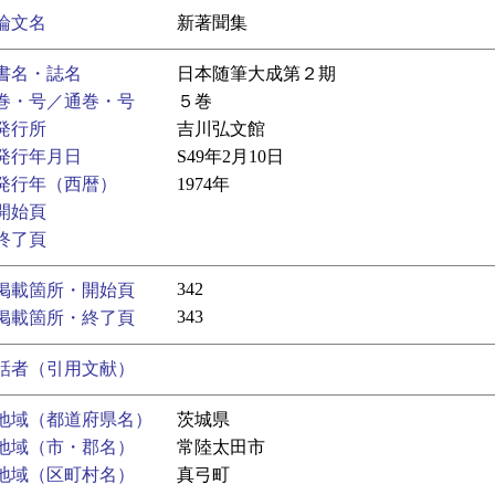
論文名
新著聞集
書名・誌名
日本随筆大成第２期
巻・号／通巻・号
５巻
発行所
吉川弘文館
発行年月日
S49年2月10日
発行年（西暦）
1974年
開始頁
終了頁
342
掲載箇所・開始頁
343
掲載箇所・終了頁
話者（引用文献）
地域（都道府県名）
茨城県
地域（市・郡名）
常陸太田市
地域（区町村名）
真弓町