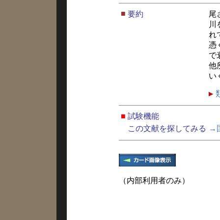
■
要約
尾
川
れ
憑
で
他
い
■
試験機能
この文献を探してみる
→
（内部利用者のみ）