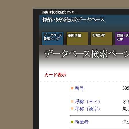
カード表示
■
33
番号
■
呼称（ヨミ）
オ
■
呼称（漢字）
尾
■
執筆者
滝