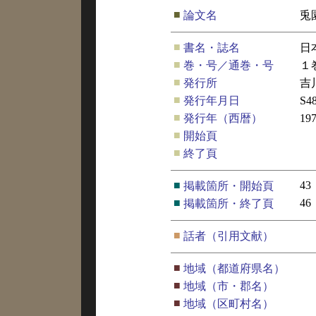
■
論文名
兎
■
書名・誌名
日
■
巻・号／通巻・号
１
■
発行所
吉
■
発行年月日
S4
■
発行年（西暦）
19
■
開始頁
■
終了頁
■
43
掲載箇所・開始頁
■
46
掲載箇所・終了頁
■
話者（引用文献）
■
地域（都道府県名）
■
地域（市・郡名）
■
地域（区町村名）