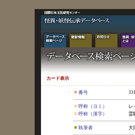
カード表示
■
33
番号
■
呼称（ヨミ）
レ
■
呼称（漢字）
霊
■
執筆者
大