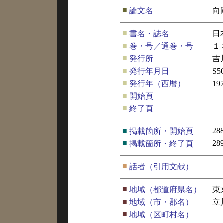
■
論文名
向
■
書名・誌名
日
■
巻・号／通巻・号
１
■
発行所
吉
■
発行年月日
S5
■
発行年（西暦）
19
■
開始頁
■
終了頁
■
28
掲載箇所・開始頁
■
28
掲載箇所・終了頁
■
話者（引用文献）
■
地域（都道府県名）
東
■
地域（市・郡名）
立
■
地域（区町村名）