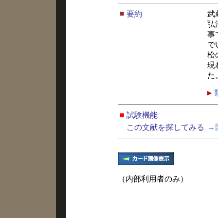
■
要約
武
弘
事
で
松
現
た
■
試験機能
この文献を探してみる
→
（内部利用者のみ）