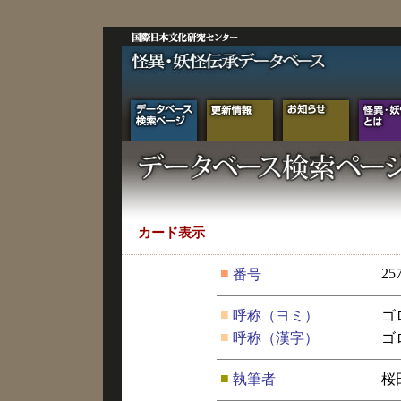
カード表示
■
25
番号
■
呼称（ヨミ）
ゴ
■
呼称（漢字）
ゴ
■
執筆者
桜