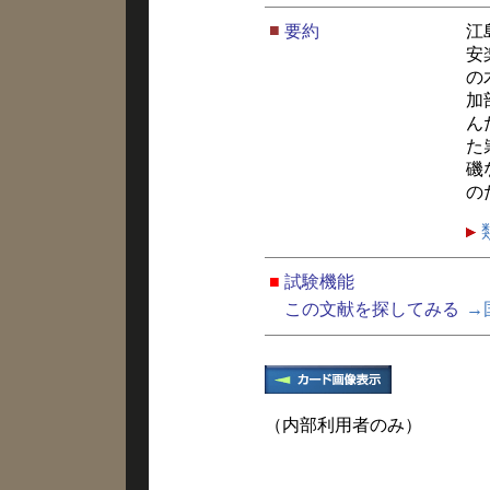
■
要約
江
安
の
加
ん
た
磯
の
■
試験機能
この文献を探してみる
→
（内部利用者のみ）