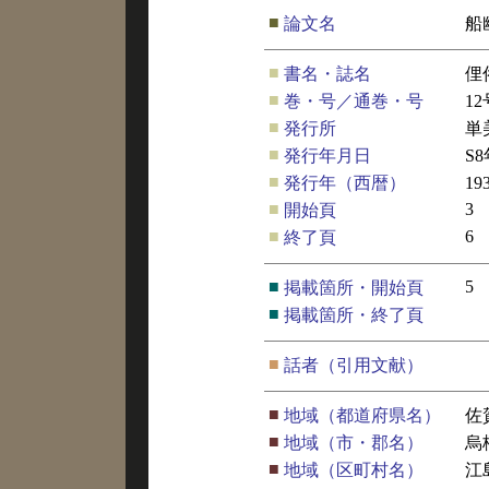
■
論文名
船
■
書名・誌名
俚
■
巻・号／通巻・号
12
■
発行所
単
■
発行年月日
S
■
発行年（西暦）
19
■
3
開始頁
■
6
終了頁
■
5
掲載箇所・開始頁
■
掲載箇所・終了頁
■
話者（引用文献）
■
地域（都道府県名）
佐
■
地域（市・郡名）
烏
■
地域（区町村名）
江