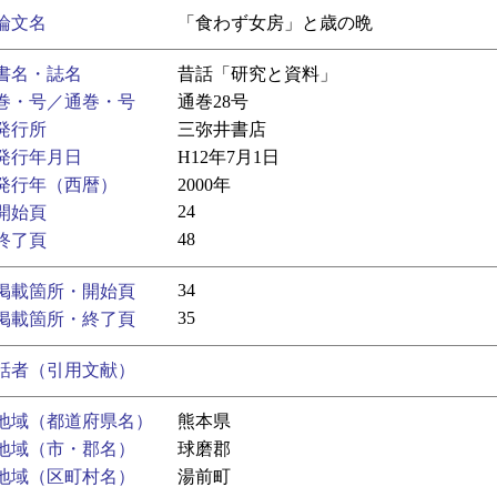
論文名
「食わず女房」と歳の晩
書名・誌名
昔話「研究と資料」
巻・号／通巻・号
通巻28号
発行所
三弥井書店
発行年月日
H12年7月1日
発行年（西暦）
2000年
24
開始頁
48
終了頁
34
掲載箇所・開始頁
35
掲載箇所・終了頁
話者（引用文献）
地域（都道府県名）
熊本県
地域（市・郡名）
球磨郡
地域（区町村名）
湯前町