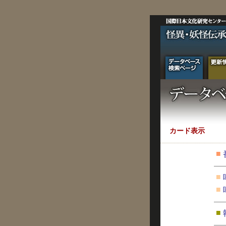
カード表示
■
■
■
■