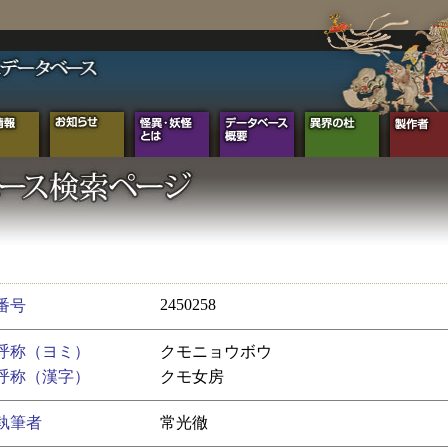
2450258
番号
呼称（ヨミ）
クモニョウボウ
呼称（漢字）
クモ女房
執筆者
常光徹