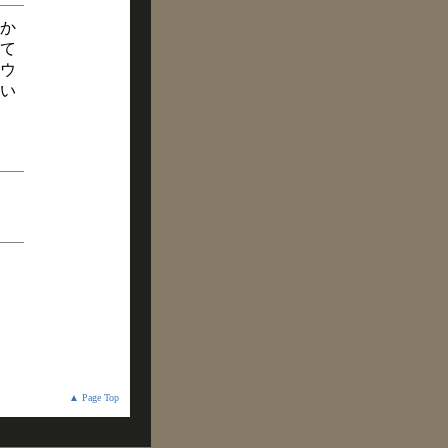
か
て
ウ
い
▲ Page Top