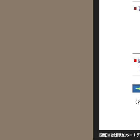
■
■
（