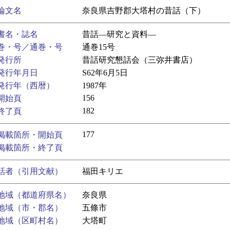
論文名
奈良県吉野郡大塔村の昔話（下）
書名・誌名
昔話―研究と資料―
巻・号／通巻・号
通巻15号
発行所
昔話研究懇話会（三弥井書店）
発行年月日
S62年6月5日
発行年（西暦）
1987年
156
開始頁
182
終了頁
177
掲載箇所・開始頁
掲載箇所・終了頁
話者（引用文献）
福田キリエ
地域（都道府県名）
奈良県
地域（市・郡名）
五條市
地域（区町村名）
大塔町