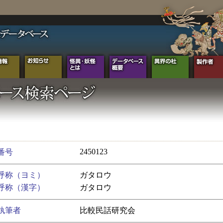
2450123
番号
呼称（ヨミ）
ガタロウ
呼称（漢字）
ガタロウ
執筆者
比較民話研究会