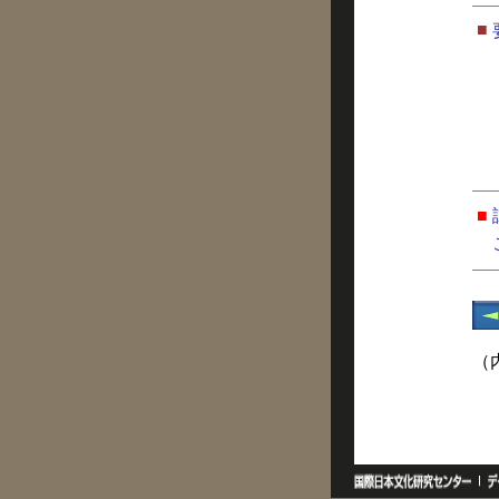
■
■
（