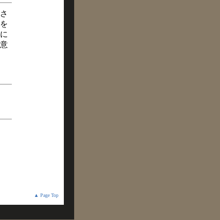
さ
を
に
意
▲ Page Top