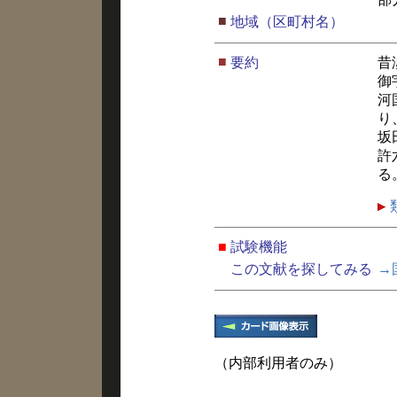
■
地域（区町村名）
■
要約
昔
御
河
り
坂
許
る
■
試験機能
この文献を探してみる
→
（内部利用者のみ）