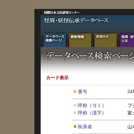
カード表示
■
24
番号
■
呼称（ヨミ）
フ
■
呼称（漢字）
富
■
執筆者
山