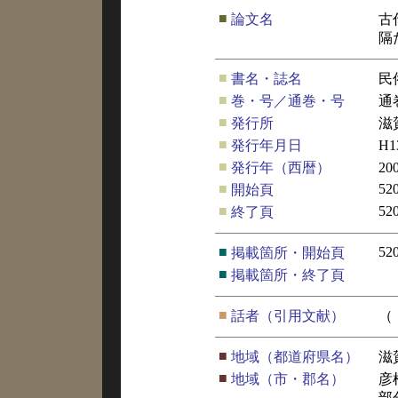
■
論文名
古
隔
■
書名・誌名
民
■
巻・号／通巻・号
通
■
発行所
滋
■
発行年月日
H
■
発行年（西暦）
20
■
52
開始頁
■
52
終了頁
■
52
掲載箇所・開始頁
■
掲載箇所・終了頁
■
話者（引用文献）
（
■
地域（都道府県名）
滋
■
地域（市・郡名）
彦
部