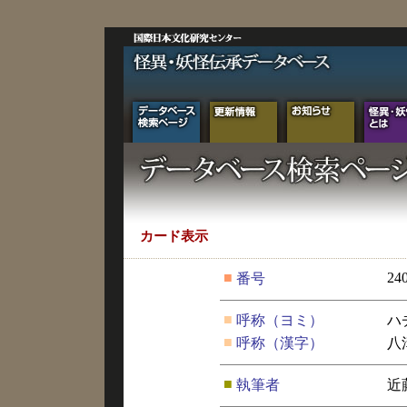
カード表示
■
24
番号
■
呼称（ヨミ）
ハ
■
呼称（漢字）
八
■
執筆者
近