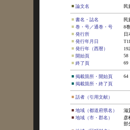
■
論文名
民
■
書名・誌名
民
■
巻・号／通巻・号
8
■
発行所
日
■
発行年月日
T
■
発行年（西暦）
19
■
58
開始頁
■
69
終了頁
■
64
掲載箇所・開始頁
■
掲載箇所・終了頁
■
話者（引用文献）
■
地域（都道府県名）
滋
■
地域（市・郡名）
彦
部