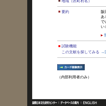
■
地域（区町村名）
■
要約
阪
あ
で
い
■
試験機能
この文献を探してみる
→
（内部利用者のみ）