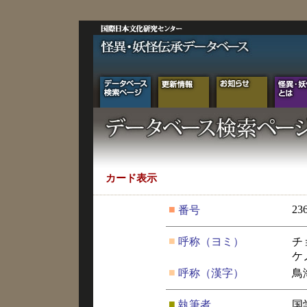
カード表示
■
23
番号
■
呼称（ヨミ）
チ
ケ
■
呼称（漢字）
鳥
■
執筆者
国