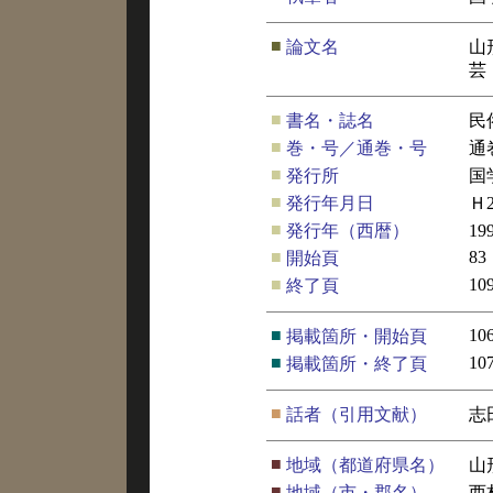
■
論文名
山
芸
■
書名・誌名
民
■
巻・号／通巻・号
通
■
発行所
国
■
発行年月日
Ｈ
■
発行年（西暦）
19
■
83
開始頁
■
10
終了頁
■
10
掲載箇所・開始頁
■
10
掲載箇所・終了頁
■
話者（引用文献）
志
■
地域（都道府県名）
山
■
地域（市・郡名）
西