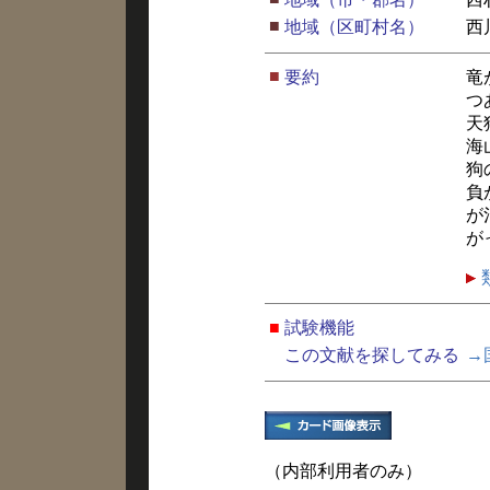
■
地域（区町村名）
西
■
要約
竜
つ
天
海
狗
負
が
が
■
試験機能
この文献を探してみる
→
（内部利用者のみ）