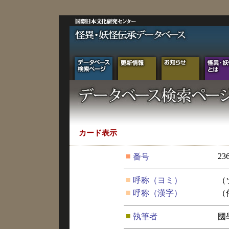
カード表示
■
23
番号
■
呼称（ヨミ）
（
■
呼称（漢字）
（
■
執筆者
國