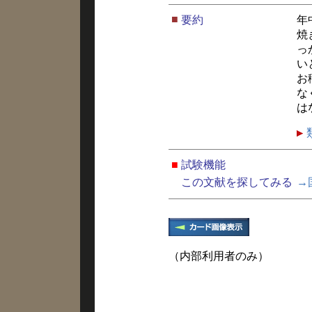
■
要約
年
焼
っ
い
お
な
は
■
試験機能
この文献を探してみる
→
（内部利用者のみ）