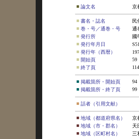
■
論文名
京
■
書名・誌名
民
■
巻・号／通巻・号
通
■
発行所
國
■
発行年月日
S5
■
発行年（西暦）
19
■
59
開始頁
■
11
終了頁
■
94
掲載箇所・開始頁
■
99
掲載箇所・終了頁
■
話者（引用文献）
■
地域（都道府県名）
京
■
地域（市・郡名）
天
■
地域（区町村名）
三