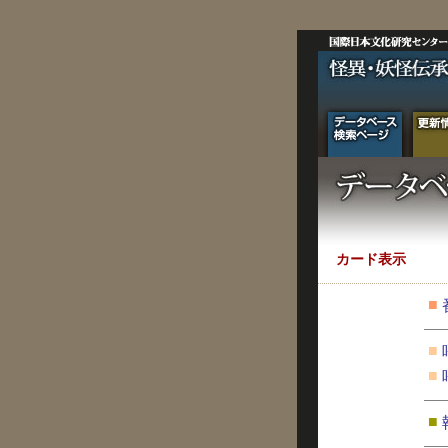
カード表示
■
■
■
■