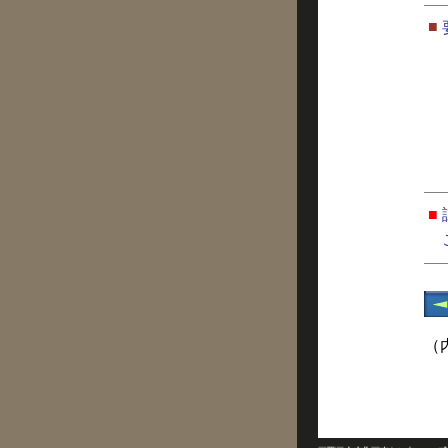
■
■
（