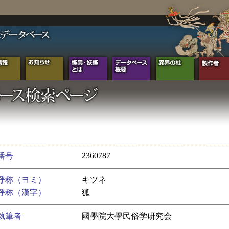
2360787
番号
呼称（ヨミ）
キツネ
呼称（漢字）
狐
執筆者
國學院大學民俗学研究会