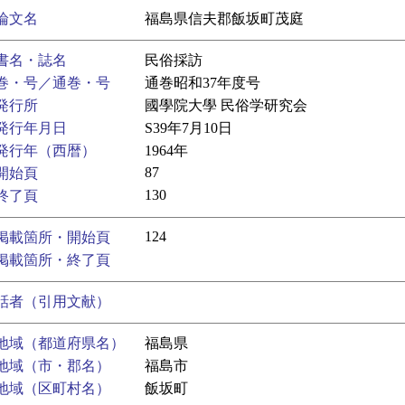
論文名
福島県信夫郡飯坂町茂庭
書名・誌名
民俗採訪
巻・号／通巻・号
通巻昭和37年度号
発行所
國學院大學 民俗学研究会
発行年月日
S39年7月10日
発行年（西暦）
1964年
87
開始頁
130
終了頁
124
掲載箇所・開始頁
掲載箇所・終了頁
話者（引用文献）
地域（都道府県名）
福島県
地域（市・郡名）
福島市
地域（区町村名）
飯坂町