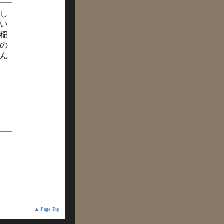
し
い
稲
の
ん
▲ Page Top