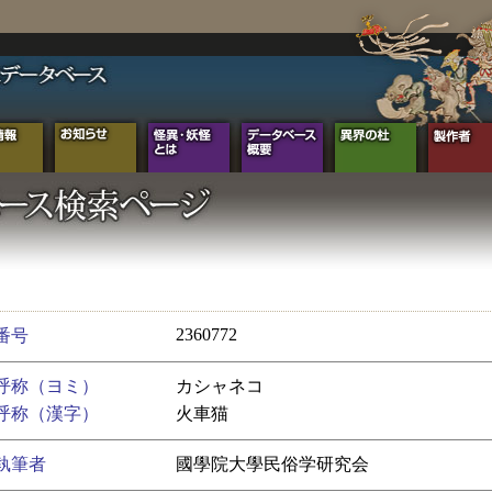
2360772
番号
呼称（ヨミ）
カシャネコ
呼称（漢字）
火車猫
執筆者
國學院大學民俗学研究会