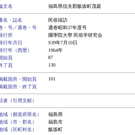
論文名
福島県信夫郡飯坂町茂庭
書名・誌名
民俗採訪
巻・号／通巻・号
通巻昭和37年度号
発行所
國學院大學 民俗学研究会
発行年月日
S39年7月10日
発行年（西暦）
1964年
87
開始頁
130
終了頁
101
掲載箇所・開始頁
掲載箇所・終了頁
話者（引用文献）
地域（都道府県名）
福島県
地域（市・郡名）
福島市
地域（区町村名）
飯坂町