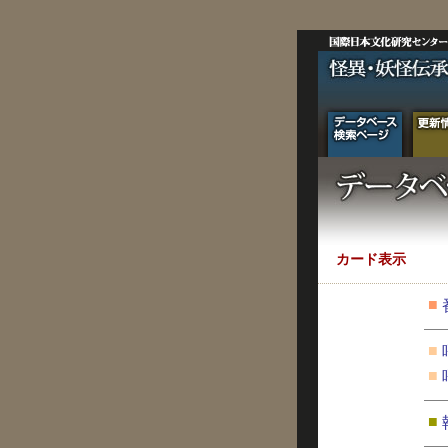
カード表示
■
■
■
■