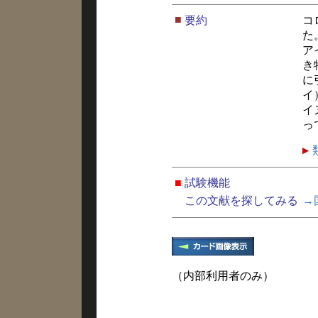
■
要約
コ
た
ア
き
に
イ
イ
っ
■
試験機能
この文献を探してみる
→
（内部利用者のみ）