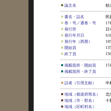
■
論文名
杖
■
書名・誌名
民
■
巻・号／通巻・号
1
■
発行所
日
■
発行年月日
S3
■
発行年（西暦）
19
■
13
開始頁
■
15
終了頁
■
15
掲載箇所・開始頁
■
掲載箇所・終了頁
■
話者（引用文献）
中
■
地域（都道府県名）
北
■
地域（市・郡名）
十
■
地域（区町村名）