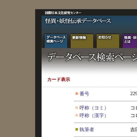
カード表示
■
22
番号
■
呼称（ヨミ）
コ
■
呼称（漢字）
コ
■
執筆者
吉