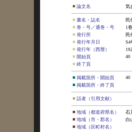
■
論文名
気
■
書名・誌名
民
■
巻・号／通巻・号
1
■
発行所
民
■
発行年月日
S4
■
発行年（西暦）
19
■
40
開始頁
■
終了頁
■
40
掲載箇所・開始頁
■
掲載箇所・終了頁
■
話者（引用文献）
■
地域（都道府県名）
石
■
地域（市・郡名）
白
■
地域（区町村名）