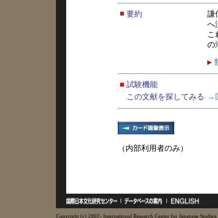
■
要約
謙
へ
こ
の
■
試験機能
この文献を探してみる
→
（内部利用者のみ）
Copyright (c) 2002- International Research Center for Japanese Studies, 