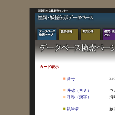
カード表示
■
22
番号
■
呼称（ヨミ）
ウ
■
呼称（漢字）
海
■
執筆者
藤