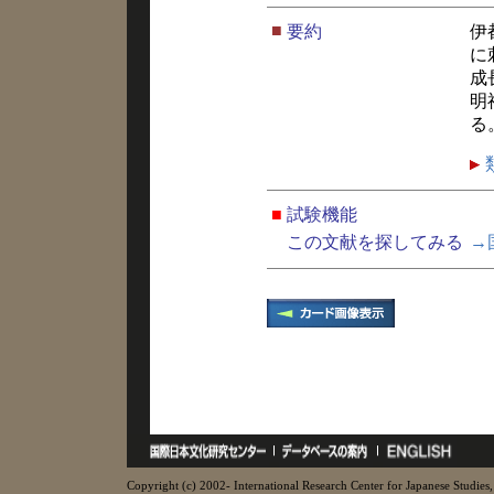
■
要約
伊
に
成
明
る
■
試験機能
この文献を探してみる
→
Copyright (c) 2002- International Research Center for Japanese Studies, 