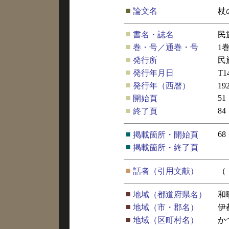
■
論文名
杖
■
書名・誌名
民
■
巻・号／通巻・号
1
■
発行所
民
■
発行年月日
T1
■
発行年（西暦）
19
■
51
開始頁
■
84
終了頁
■
68
掲載箇所・開始頁
■
掲載箇所・終了頁
■
話者（引用文献）
（
■
地域（都道府県名）
和
■
地域（市・郡名）
伊
■
地域（区町村名）
か