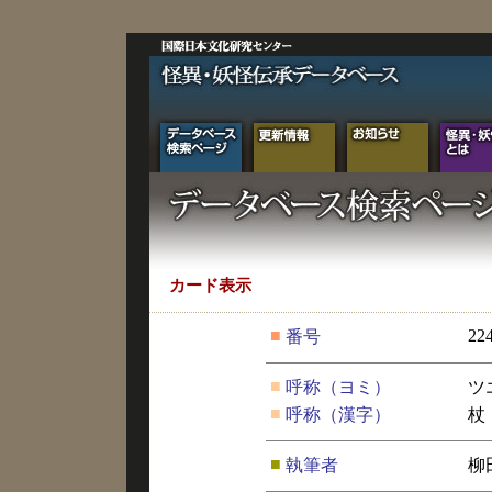
カード表示
■
22
番号
■
呼称（ヨミ）
ツ
■
呼称（漢字）
杖
■
執筆者
柳