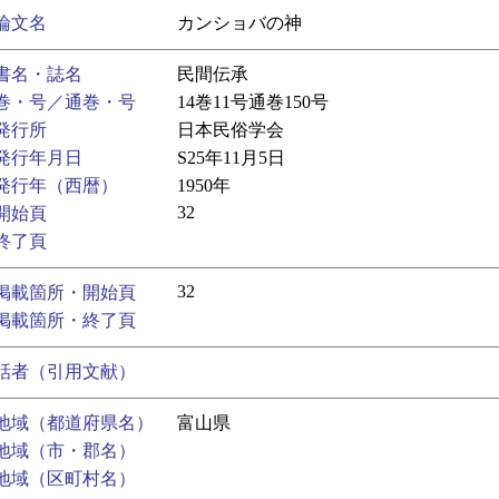
論文名
カンショバの神
書名・誌名
民間伝承
巻・号／通巻・号
14巻11号通巻150号
発行所
日本民俗学会
発行年月日
S25年11月5日
発行年（西暦）
1950年
32
開始頁
終了頁
32
掲載箇所・開始頁
掲載箇所・終了頁
話者（引用文献）
地域（都道府県名）
富山県
地域（市・郡名）
地域（区町村名）