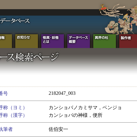
2182047_003
番号
呼称（ヨミ）
カンショバノカミサマ，ベンジョ
呼称（漢字）
カンショバの神様，便所
執筆者
佐伯安一