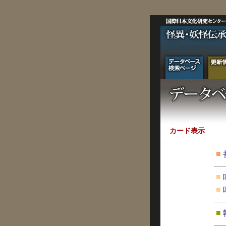
カード表示
■
■
■
■