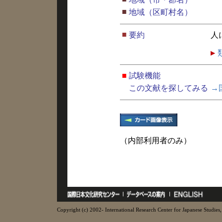
■
地域（区町村名）
■
要約
人
■
試験機能
この文献を探してみる
→
（内部利用者のみ）
Copyright (c) 2002- International Research Center for Japanese Studies, 