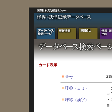
カード表示
■
21
番号
■
呼称（ヨミ）
ト
ョ
■
呼称（漢字）
ト
ョ