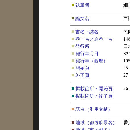
■
執筆者
細
■
論文名
西
■
書名・誌名
民
■
巻・号／通巻・号
1
■
発行所
日
■
発行年月日
S2
■
発行年（西暦）
19
■
25
開始頁
■
27
終了頁
■
26
掲載箇所・開始頁
■
掲載箇所・終了頁
■
話者（引用文献）
■
地域（都道府県名）
香
■
地域（市・郡名）