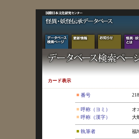
カード表示
■
21
番号
■
呼称（ヨミ）
オ
■
呼称（漢字）
大
■
執筆者
福