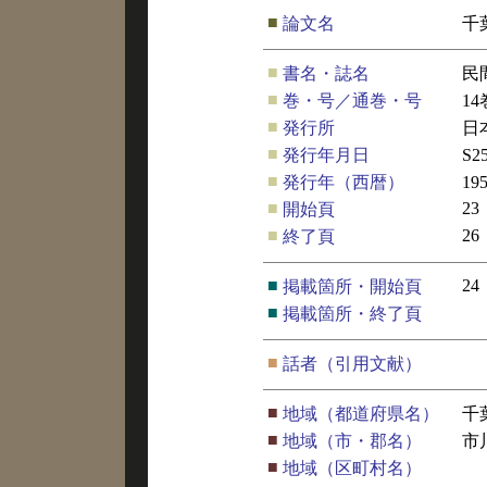
■
論文名
千
■
書名・誌名
民
■
巻・号／通巻・号
1
■
発行所
日
■
発行年月日
S2
■
発行年（西暦）
19
■
23
開始頁
■
26
終了頁
■
24
掲載箇所・開始頁
■
掲載箇所・終了頁
■
話者（引用文献）
■
地域（都道府県名）
千
■
地域（市・郡名）
市
■
地域（区町村名）