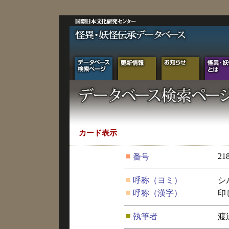
カード表示
■
21
番号
■
呼称（ヨミ）
シ
■
呼称（漢字）
印
■
執筆者
渡