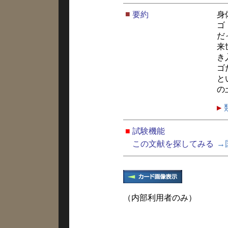
■
要約
身
ゴ
だ
来
き
ゴ
と
の
■
試験機能
この文献を探してみる
→
（内部利用者のみ）