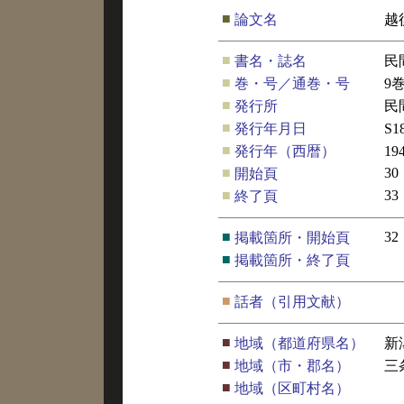
■
論文名
越
■
書名・誌名
民
■
巻・号／通巻・号
9
■
発行所
民
■
発行年月日
S
■
発行年（西暦）
19
■
30
開始頁
■
33
終了頁
■
32
掲載箇所・開始頁
■
掲載箇所・終了頁
■
話者（引用文献）
■
地域（都道府県名）
新
■
地域（市・郡名）
三
■
地域（区町村名）