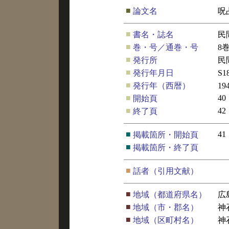
■
論文名
呪
■
書名・誌名
民
■
巻・号／通巻・号
8
■
発行所
民
■
発行年月日
S
■
発行年（西暦）
19
■
40
開始頁
■
42
終了頁
■
41
掲載箇所・開始頁
■
掲載箇所・終了頁
■
話者（引用文献）
■
地域（都道府県名）
広
■
地域（市・郡名）
神
■
地域（区町村名）
神