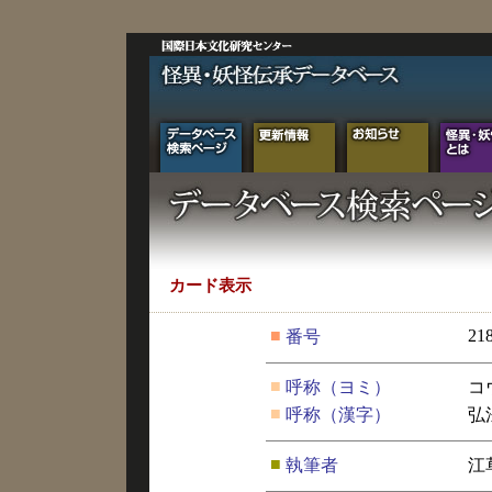
カード表示
■
21
番号
■
呼称（ヨミ）
コ
■
呼称（漢字）
弘
■
執筆者
江