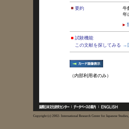
■
要約
牛
年
■
試験機能
この文献を探してみる
→
（内部利用者のみ）
Copyright (c) 2002- International Research Center for Japanese Studies, 