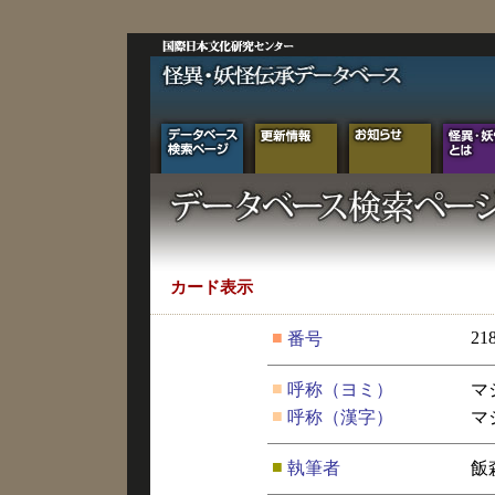
カード表示
■
21
番号
■
呼称（ヨミ）
マ
■
呼称（漢字）
マ
■
執筆者
飯