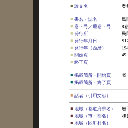
■
論文名
奥
■
書名・誌名
民
■
巻・号／通巻・号
8
■
発行所
民
■
発行年月日
S1
■
発行年（西暦）
19
■
49
開始頁
■
終了頁
■
49
掲載箇所・開始頁
■
掲載箇所・終了頁
■
話者（引用文献）
■
地域（都道府県名）
岩
■
地域（市・郡名）
和
■
地域（区町村名）