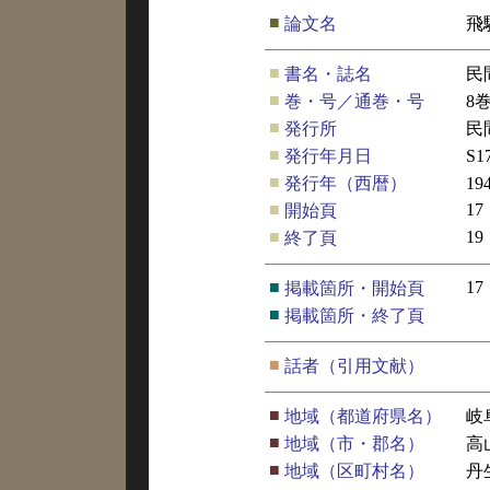
■
論文名
飛
■
書名・誌名
民
■
巻・号／通巻・号
8
■
発行所
民
■
発行年月日
S1
■
発行年（西暦）
19
■
17
開始頁
■
19
終了頁
■
17
掲載箇所・開始頁
■
掲載箇所・終了頁
■
話者（引用文献）
■
地域（都道府県名）
岐
■
地域（市・郡名）
高
■
地域（区町村名）
丹