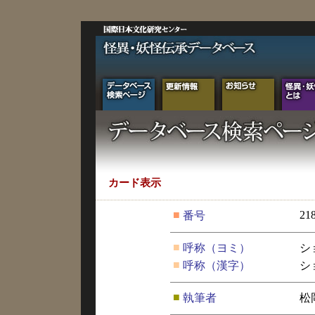
カード表示
■
21
番号
■
呼称（ヨミ）
シ
■
呼称（漢字）
シ
■
執筆者
松