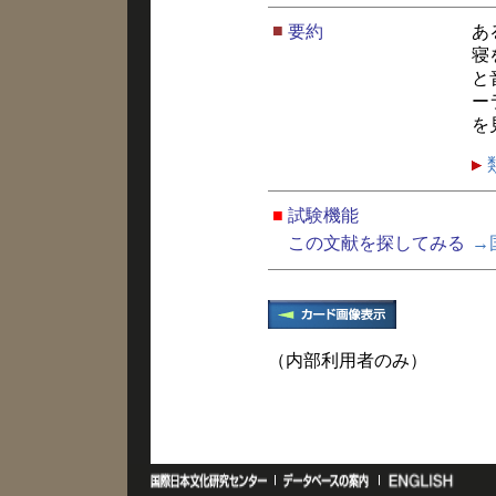
■
要約
あ
寝
と
ー
を
■
試験機能
この文献を探してみる
→
（内部利用者のみ）