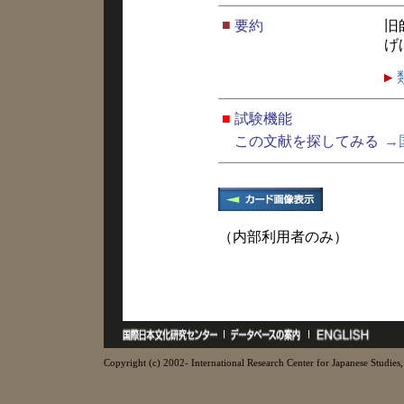
■
要約
旧
げ
■
試験機能
この文献を探してみる
→
（内部利用者のみ）
Copyright (c) 2002- International Research Center for Japanese Studies, 