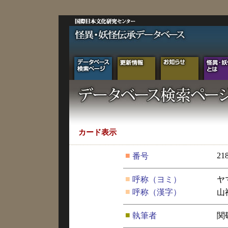
カード表示
■
21
番号
■
呼称（ヨミ）
ヤ
■
呼称（漢字）
山
■
執筆者
関