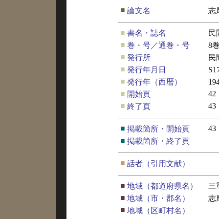
■
論文名
志
■
書名・誌名
民
■
巻・号／通巻・号
8
■
発行所
民
■
発行年月日
S
■
発行年（西暦）
19
■
42
開始頁
■
43
終了頁
■
43
掲載箇所・開始頁
■
掲載箇所・終了頁
■
話者（引用文献）
■
地域（都道府県名）
三
■
地域（市・郡名）
志
■
地域（区町村名）