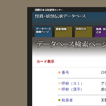
カード表示
■
21
番号
■
呼称（ヨミ）
ア
■
呼称（漢字）
赤
■
執筆者
天