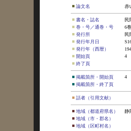
■
論文名
赤
■
書名・誌名
民
■
巻・号／通巻・号
6
■
発行所
民
■
発行年月日
S
■
発行年（西暦）
19
■
4
開始頁
■
終了頁
■
4
掲載箇所・開始頁
■
掲載箇所・終了頁
■
話者（引用文献）
■
地域（都道府県名）
静
■
地域（市・郡名）
■
地域（区町村名）