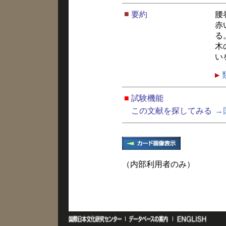
■
要約
腰
赤
る
木
い
■
試験機能
この文献を探してみる
→
（内部利用者のみ）