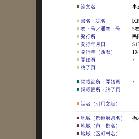
■
論文名
事
■
書名・誌名
民
■
巻・号／通巻・号
5
■
発行所
民
■
発行年月日
S
■
発行年（西暦）
19
■
7
開始頁
■
終了頁
■
7
掲載箇所・開始頁
■
掲載箇所・終了頁
■
話者（引用文献）
■
地域（都道府県名）
栃
■
地域（市・郡名）
■
地域（区町村名）