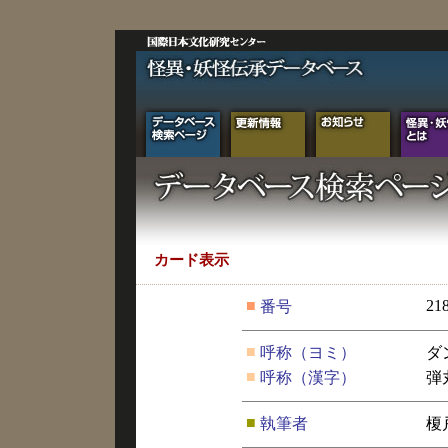
カード表示
■
21
番号
■
呼称（ヨミ）
ダ
■
呼称（漢字）
弾
■
執筆者
榎