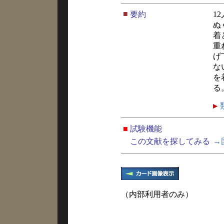
■
要約
1
ぬ
着
重
げ
な
を
る
■
試験機能
この文献を探してみる
→
（内部利用者のみ）