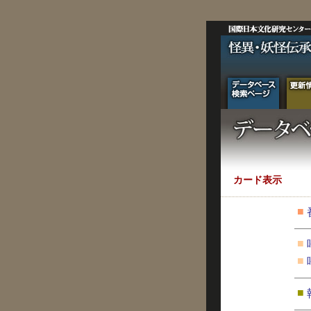
カード表示
■
■
■
■