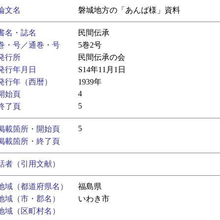
論文名
磐城地方の「あんば様」資料
書名・誌名
民間伝承
巻・号／通巻・号
5巻2号
発行所
民間伝承の会
発行年月日
S14年11月1日
発行年（西暦）
1939年
4
開始頁
5
終了頁
5
掲載箇所・開始頁
掲載箇所・終了頁
話者（引用文献）
地域（都道府県名）
福島県
地域（市・郡名）
いわき市
地域（区町村名）