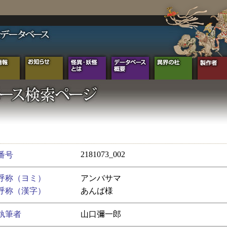
2181073_002
番号
呼称（ヨミ）
アンバサマ
呼称（漢字）
あんば様
執筆者
山口彌一郎