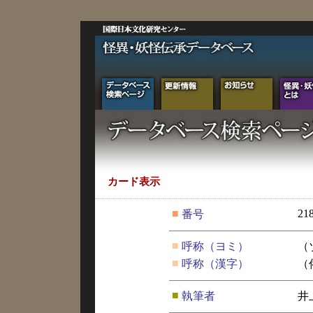
カード表示
■
21
番号
■
呼称（ヨミ）
（
■
呼称（漢字）
（
■
執筆者
井