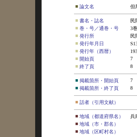
■
論文名
但
■
書名・誌名
民
■
巻・号／通巻・号
3
■
発行所
民
■
発行年月日
S1
■
発行年（西暦）
19
■
7
開始頁
■
8
終了頁
■
7
掲載箇所・開始頁
■
8
掲載箇所・終了頁
■
話者（引用文献）
■
地域（都道府県名）
兵
■
地域（市・郡名）
■
地域（区町村名）