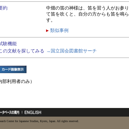
要約
中畑の笛の神様は、笛を習う人がお参り
て笛を吹くと、自分の方からも笛を鳴ら
す。
類似事例
試験機能
この文献を探してみる
→国立国会図書館サーチ
内部利用者のみ）
earch Center for Japanese Studies, Kyoto, Japan. All rights reserved.