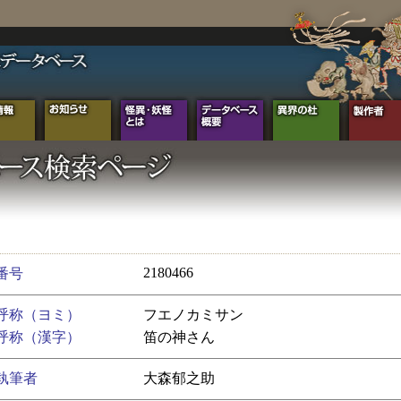
2180466
番号
呼称（ヨミ）
フエノカミサン
呼称（漢字）
笛の神さん
執筆者
大森郁之助