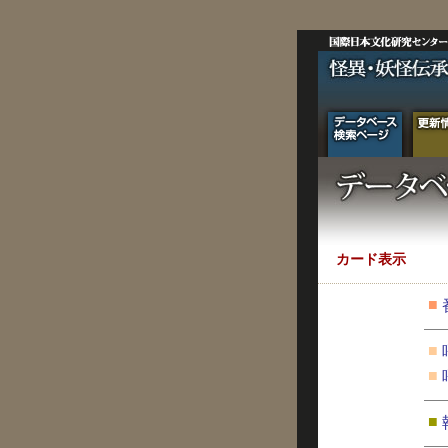
カード表示
■
■
■
■