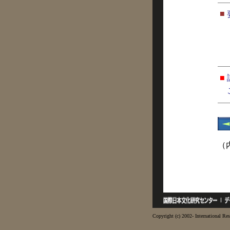
■
■
（
Copyright (c) 2002- International Res