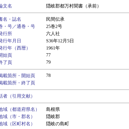
論文名
隠岐郡都万村聞書（承前）
書名・誌名
民間伝承
巻・号／通巻・号
25巻2号
発行所
六人社
発行年月日
S36年12月5日
発行年（西暦）
1961年
77
開始頁
79
終了頁
78
掲載箇所・開始頁
掲載箇所・終了頁
話者（引用文献）
地域（都道府県名）
島根県
地域（市・郡名）
隠岐郡
地域（区町村名）
隠岐の島町