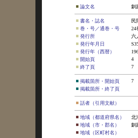
■
論文名
釧
■
書名・誌名
民
■
巻・号／通巻・号
2
■
発行所
六
■
発行年月日
S
■
発行年（西暦）
19
■
4
開始頁
■
7
終了頁
■
7
掲載箇所・開始頁
■
掲載箇所・終了頁
■
話者（引用文献）
■
地域（都道府県名）
北
■
地域（市・郡名）
釧
■
地域（区町村名）