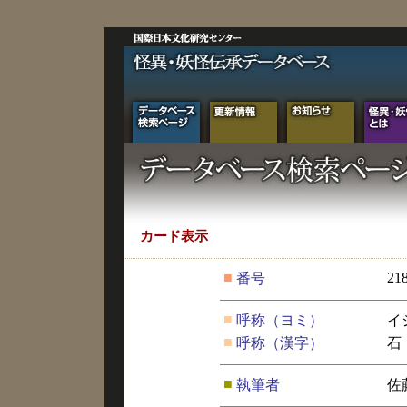
カード表示
■
21
番号
■
呼称（ヨミ）
イ
■
呼称（漢字）
石
■
執筆者
佐