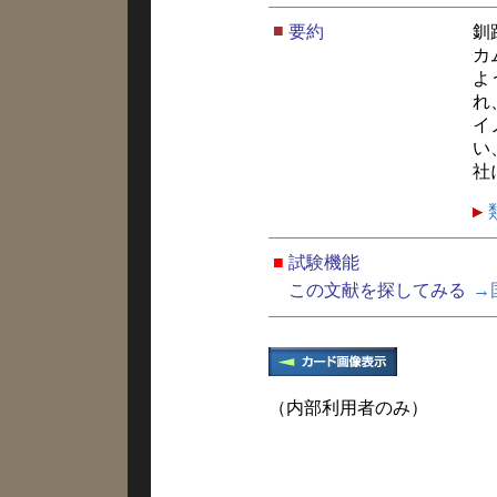
■
要約
釧
カ
よ
れ
イ
い
社
■
試験機能
この文献を探してみる
→
（内部利用者のみ）