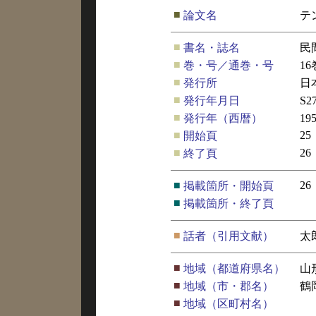
■
論文名
テ
■
書名・誌名
民
■
巻・号／通巻・号
16
■
発行所
日
■
発行年月日
S2
■
発行年（西暦）
19
■
25
開始頁
■
26
終了頁
■
26
掲載箇所・開始頁
■
掲載箇所・終了頁
■
話者（引用文献）
太
■
地域（都道府県名）
山
■
地域（市・郡名）
鶴
■
地域（区町村名）