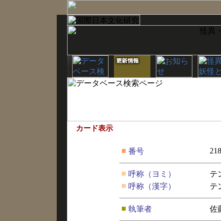
カード表示
■
21
番号
■
呼称（ヨミ）
テ
■
呼称（漢字）
テ
■
執筆者
佐