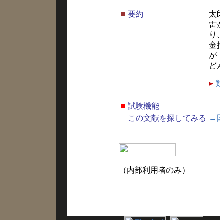
■
要約
太
雷
り
金
が
ど
■
試験機能
この文献を探してみる
→
（内部利用者のみ）