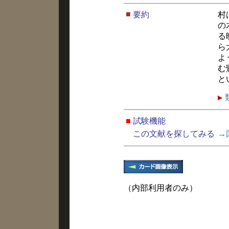
■
要約
村
の
る
ら
よ
む
と
■
試験機能
この文献を探してみる
→
（内部利用者のみ）