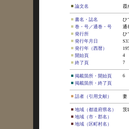
■
論文名
霞
■
書名・誌名
ひ
■
巻・号／通巻・号
通
■
発行所
ひ
■
発行年月日
S3
■
発行年（西暦）
19
■
4
開始頁
■
7
終了頁
■
6
掲載箇所・開始頁
■
掲載箇所・終了頁
■
話者（引用文献）
妻
■
地域（都道府県名）
茨
■
地域（市・郡名）
■
地域（区町村名）