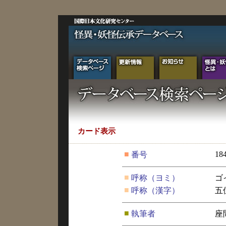
カード表示
■
18
番号
■
呼称（ヨミ）
ゴ
■
呼称（漢字）
五
■
執筆者
座