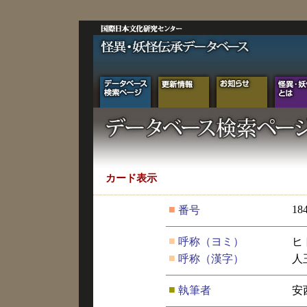
カード表示
■
18
番号
■
呼称（ヨミ）
ヒ
■
呼称（漢字）
人
■
執筆者
安