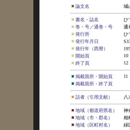
■
論文名
城
■
書名・誌名
ひ
■
巻・号／通巻・号
通
■
発行所
ひ
■
発行年月日
S3
■
発行年（西暦）
19
■
10
開始頁
■
12
終了頁
■
11
掲載箇所・開始頁
■
掲載箇所・終了頁
■
話者（引用文献）
八
■
地域（都道府県名）
神
■
地域（市・郡名）
相
■
地域（区町村名）
緑