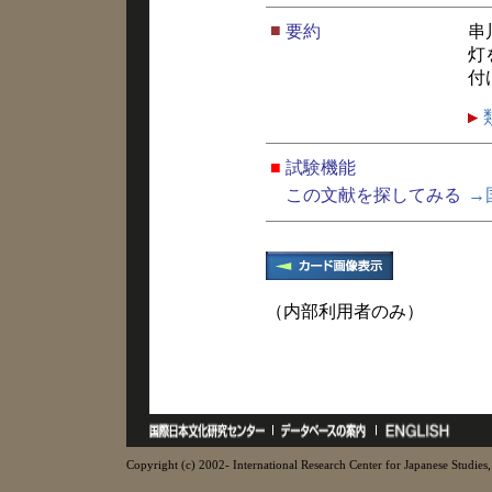
■
要約
串
灯
付
■
試験機能
この文献を探してみる
→
（内部利用者のみ）
Copyright (c) 2002- International Research Center for Japanese Studies, 