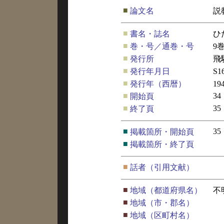
■
論文名
説
■
書名・誌名
ひ
■
巻・号／通巻・号
9
■
発行所
飛
■
発行年月日
S
■
発行年（西暦）
19
■
34
開始頁
■
35
終了頁
■
35
掲載箇所・開始頁
■
掲載箇所・終了頁
■
話者（引用文献）
■
地域（都道府県名）
不
■
地域（市・郡名）
■
地域（区町村名）