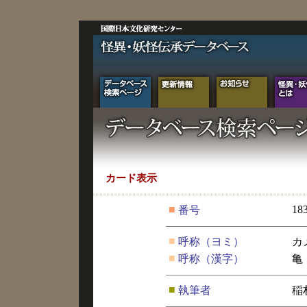
カード表示
■
18
番号
■
呼称（ヨミ）
カ
■
呼称（漢字）
亀
■
執筆者
稲