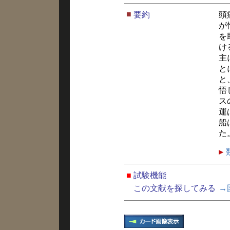
■
要約
頭
が
を
け
主
と
と
悟
ス
運
船
た
■
試験機能
この文献を探してみる
→