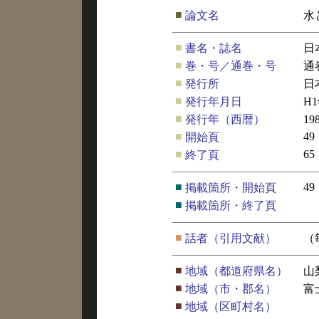
■
論文名
水
■
書名・誌名
日
■
巻・号／通巻・号
通
■
発行所
日
■
発行年月日
H
■
発行年（西暦）
19
■
49
開始頁
■
65
終了頁
■
49
掲載箇所・開始頁
■
掲載箇所・終了頁
■
話者（引用文献）
（
■
地域（都道府県名）
山
■
地域（市・郡名）
富
■
地域（区町村名）