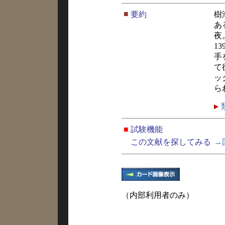
■
要約
樹
あ
夜
1
手
て
ッ
ら
■
試験機能
この文献を探してみる
→
（内部利用者のみ）