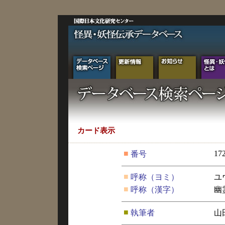
カード表示
■
17
番号
■
呼称（ヨミ）
ユ
■
呼称（漢字）
幽
■
執筆者
山