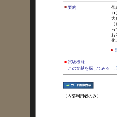
■
要約
帯
ロ
大
（
っ
お
化
■
試験機能
この文献を探してみる
→
（内部利用者のみ）