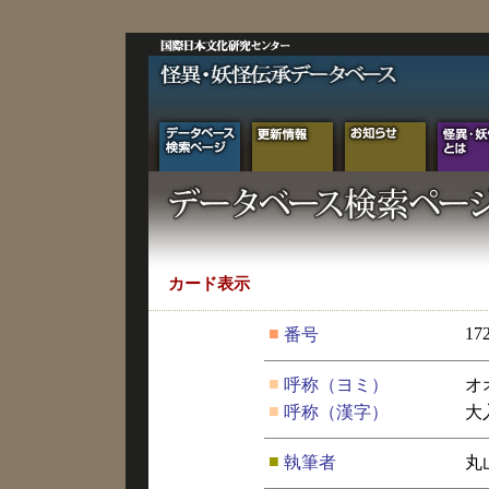
カード表示
■
17
番号
■
呼称（ヨミ）
オ
■
呼称（漢字）
大
■
執筆者
丸