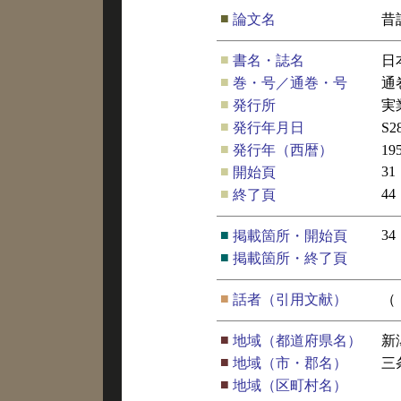
■
論文名
昔
■
書名・誌名
日
■
巻・号／通巻・号
通
■
発行所
実
■
発行年月日
S2
■
発行年（西暦）
19
■
31
開始頁
■
44
終了頁
■
34
掲載箇所・開始頁
■
掲載箇所・終了頁
■
話者（引用文献）
（
■
地域（都道府県名）
新
■
地域（市・郡名）
三
■
地域（区町村名）