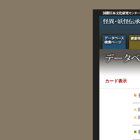
カード表示
■
■
■
■