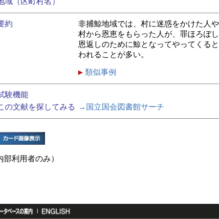
地域（区町村名）
要約
非捕鯨地域では、村に迷惑をかけた人や
村から恩恵をもらった人が、罪ほろぼし
恩返しのために鯨となってやってくると
われることが多い。
類似事例
試験機能
この文献を探してみる
→国立国会図書館サーチ
内部利用者のみ）