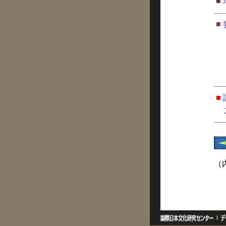
■
■
■
（