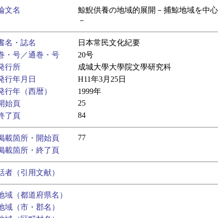
論文名
鯨鯢供養の地域的展開－捕鯨地域を中心
－
書名・誌名
日本常民文化紀要
巻・号／通巻・号
20号
発行所
成城大學大學院文學研究科
発行年月日
H11年3月25日
発行年（西暦）
1999年
25
開始頁
84
終了頁
77
掲載箇所・開始頁
掲載箇所・終了頁
話者（引用文献）
地域（都道府県名）
地域（市・郡名）