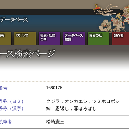
1680176
番号
呼称（ヨミ）
クジラ，オンガエシ，ツミホロボシ
呼称（漢字）
鯨，恩返し，罪ほろぼし
執筆者
松崎憲三