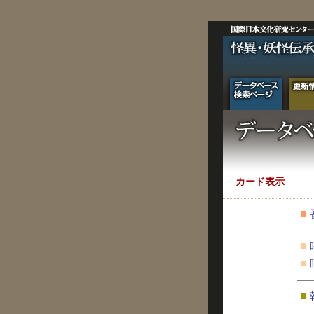
カード表示
■
■
■
■