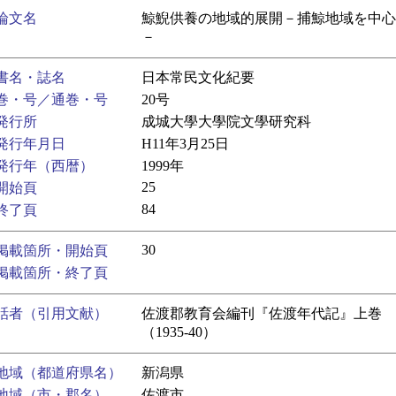
論文名
鯨鯢供養の地域的展開－捕鯨地域を中心
－
書名・誌名
日本常民文化紀要
巻・号／通巻・号
20号
発行所
成城大學大學院文學研究科
発行年月日
H11年3月25日
発行年（西暦）
1999年
25
開始頁
84
終了頁
30
掲載箇所・開始頁
掲載箇所・終了頁
話者（引用文献）
佐渡郡教育会編刊『佐渡年代記』上巻
（1935-40）
地域（都道府県名）
新潟県
地域（市・郡名）
佐渡市