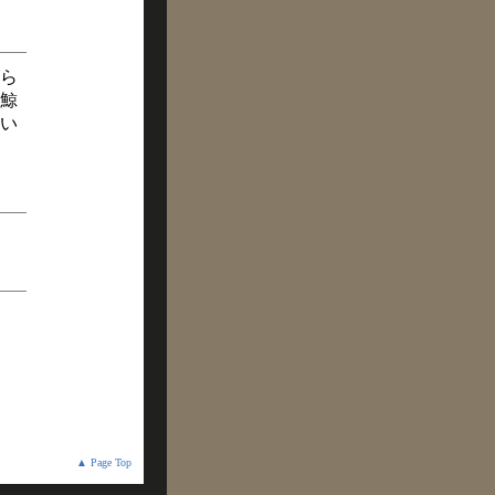
ら
鯨
い
▲ Page Top