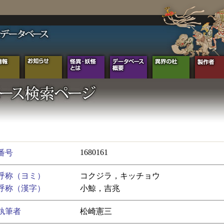
1680161
番号
呼称（ヨミ）
コクジラ，キッチョウ
呼称（漢字）
小鯨，吉兆
執筆者
松崎憲三