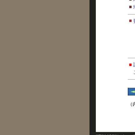
■
■
■
（