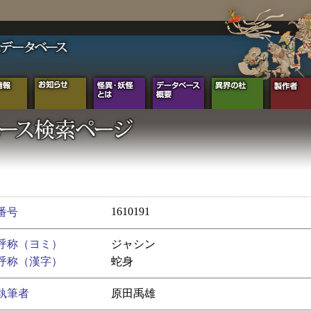
1610191
番号
呼称（ヨミ）
ジャシン
呼称（漢字）
蛇身
執筆者
原田禹雄