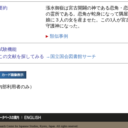
要約
漲水御嶽は宮古開闢の神である恋角・恋
の霊所である。恋角が蛇身になって隅屋
娘に３人の女を産ませた。この3人が宮
守護神になった。
類似事例
試験機能
この文献を探してみる
→国立国会図書館サーチ
内部利用者のみ）
earch Center for Japanese Studies, Kyoto, Japan. All rights reserved.