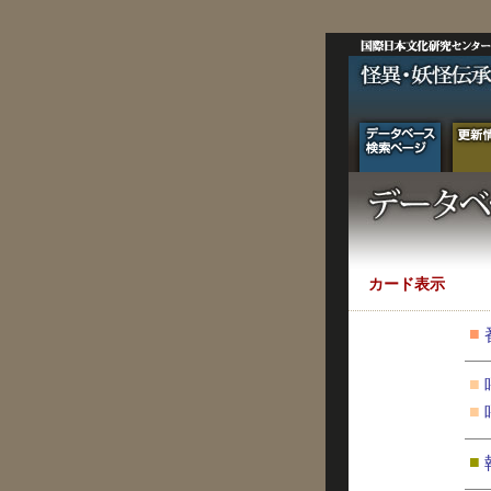
カード表示
■
■
■
■