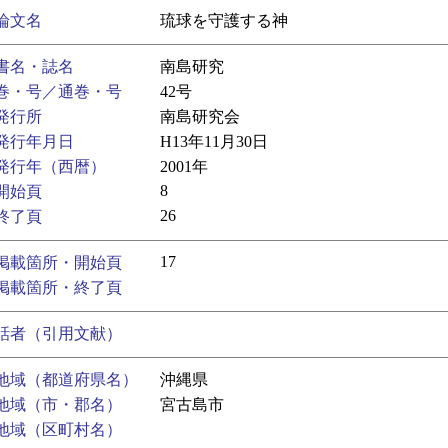
論文名
琉球を守護する神
書名・誌名
南島研究
巻・号／通巻・号
42号
発行所
南島研究会
発行年月日
H13年11月30日
発行年（西暦）
2001年
8
開始頁
26
終了頁
17
掲載箇所・開始頁
掲載箇所・終了頁
話者（引用文献）
地域（都道府県名）
沖縄県
地域（市・郡名）
宮古島市
地域（区町村名）