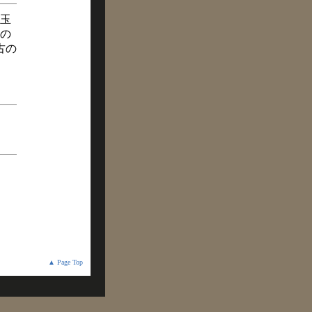
玉
の
古の
▲ Page Top