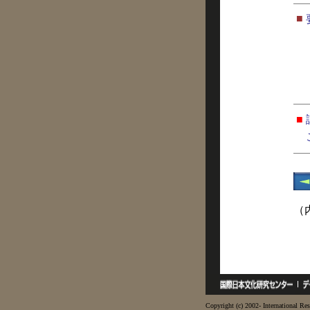
■
■
（
Copyright (c) 2002- International Res