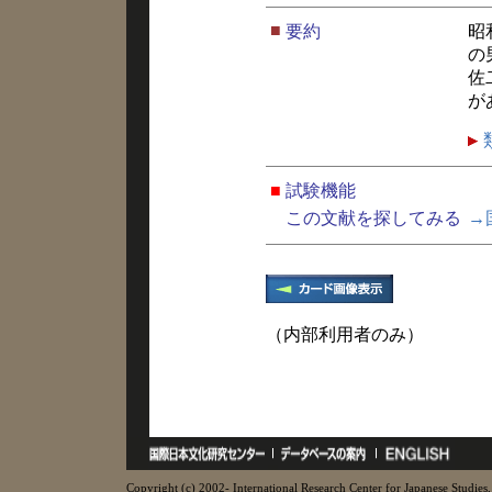
■
要約
昭
の
佐
が
■
試験機能
この文献を探してみる
→
（内部利用者のみ）
Copyright (c) 2002- International Research Center for Japanese Studies, 