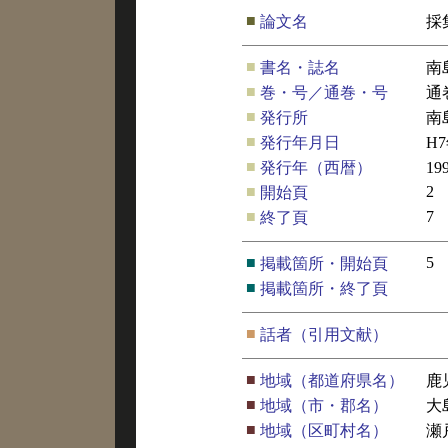
■
論文名
採
■
書名・誌名
南
■
巻・号／通巻・号
通
■
発行所
南
■
発行年月日
H
■
発行年（西暦）
19
■
2
開始頁
■
7
終了頁
■
5
掲載箇所・開始頁
■
掲載箇所・終了頁
■
話者（引用文献）
■
地域（都道府県名）
鹿
■
地域（市・郡名）
大
■
地域（区町村名）
瀬