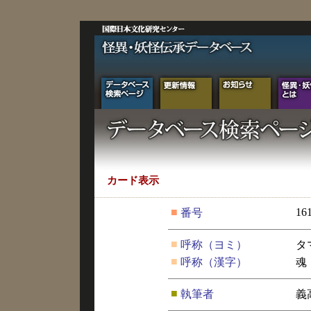
カード表示
■
16
番号
■
呼称（ヨミ）
タ
■
呼称（漢字）
魂
■
執筆者
義