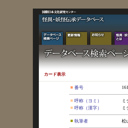
カード表示
■
16
番号
■
呼称（ヨミ）
ミ
■
呼称（漢字）
ミ
■
執筆者
松