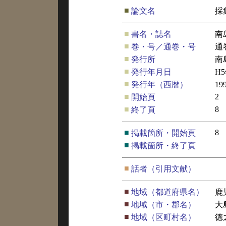
■
論文名
採
■
書名・誌名
南
■
巻・号／通巻・号
通
■
発行所
南
■
発行年月日
H
■
発行年（西暦）
19
■
2
開始頁
■
8
終了頁
■
8
掲載箇所・開始頁
■
掲載箇所・終了頁
■
話者（引用文献）
■
地域（都道府県名）
鹿
■
地域（市・郡名）
大
■
地域（区町村名）
徳