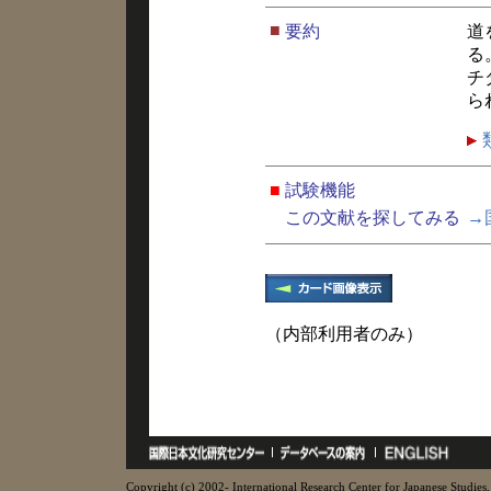
■
要約
道
る
チ
ら
■
試験機能
この文献を探してみる
→
（内部利用者のみ）
Copyright (c) 2002- International Research Center for Japanese Studies, 