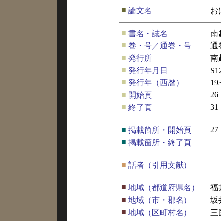
■
論文名
お
■
書名・誌名
南
■
巻・号／通巻・号
通
■
発行所
南
■
発行年月日
S
■
発行年（西暦）
19
■
26
開始頁
■
31
終了頁
■
27
掲載箇所・開始頁
■
掲載箇所・終了頁
■
話者（引用文献）
■
地域（都道府県名）
福
■
地域（市・郡名）
坂
■
地域（区町村名）
三