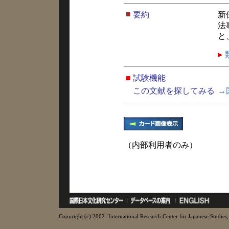
■
要約
新
法
と
■
試験機能
この文献を探してみる
→
（内部利用者のみ）
Copyright (c) 2002- International Research Center for Japanese Studies, 