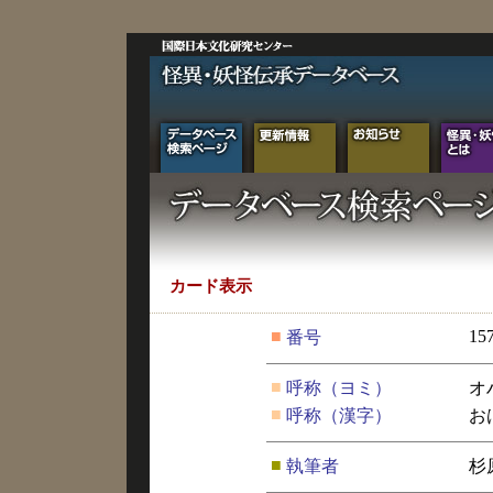
カード表示
■
15
番号
■
呼称（ヨミ）
オ
■
呼称（漢字）
お
■
執筆者
杉