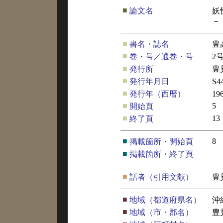
■
論文名
妖
－
■
書名・誌名
豊
■
巻・号／通巻・号
2
■
発行所
豊
■
発行年月日
S4
■
発行年（西暦）
19
■
5
開始頁
■
13
終了頁
■
8
掲載箇所・開始頁
■
掲載箇所・終了頁
■
話者（引用文献）
豊
■
地域（都道府県名）
沖
■
地域（市・郡名）
豊