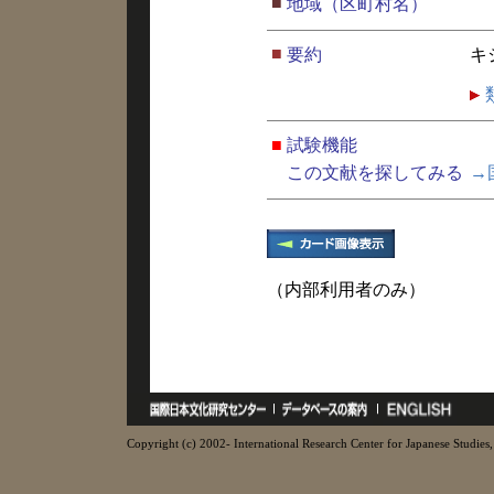
■
地域（区町村名）
■
要約
キ
■
試験機能
この文献を探してみる
→
（内部利用者のみ）
Copyright (c) 2002- International Research Center for Japanese Studies, 