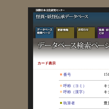
カード表示
■
15
番号
■
呼称（ヨミ）
キ
■
呼称（漢字）
キ
■
執筆者
豊