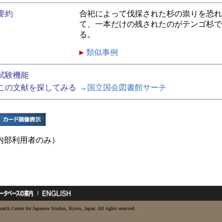
要約
合祀によって伐採された杉の祟りを恐れ
て、一本だけの残されたのがテンゴ杉で
る。
類似事例
試験機能
この文献を探してみる
→国立国会図書館サーチ
内部利用者のみ）
earch Center for Japanese Studies, Kyoto, Japan. All rights reserved.