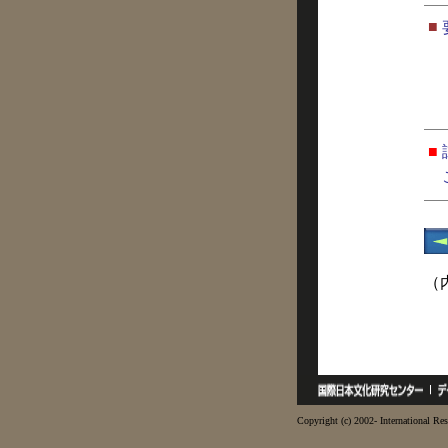
■
■
（
Copyright (c) 2002- International Res