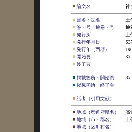
■
論文名
神
■
書名・誌名
土
■
巻・号／通巻・号
通
■
発行所
土
■
発行年月日
S3
■
発行年（西暦）
19
■
35
開始頁
■
終了頁
■
35
掲載箇所・開始頁
■
掲載箇所・終了頁
■
話者（引用文献）
■
地域（都道府県名）
高
■
地域（市・郡名）
土
■
地域（区町村名）