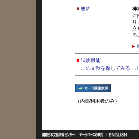
■
要約
神
に
り
立
る
■
試験機能
この文献を探してみる
→
（内部利用者のみ）