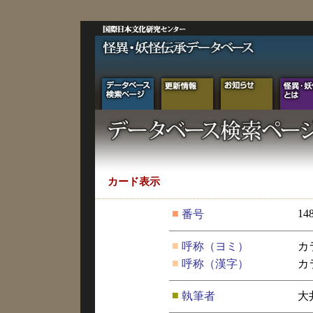
カード表示
■
14
番号
■
呼称（ヨミ）
カ
■
呼称（漢字）
カ
■
執筆者
大