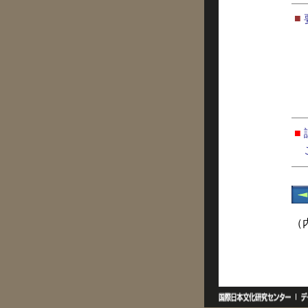
■
■
（