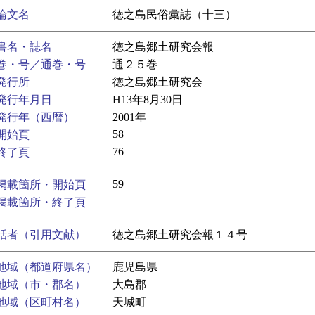
論文名
徳之島民俗彙誌（十三）
書名・誌名
徳之島郷土研究会報
巻・号／通巻・号
通２５巻
発行所
徳之島郷土研究会
発行年月日
H13年8月30日
発行年（西暦）
2001年
58
開始頁
76
終了頁
59
掲載箇所・開始頁
掲載箇所・終了頁
話者（引用文献）
徳之島郷土研究会報１４号
地域（都道府県名）
鹿児島県
地域（市・郡名）
大島郡
地域（区町村名）
天城町