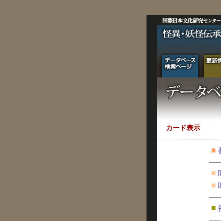
カード表示
■
■
■
■