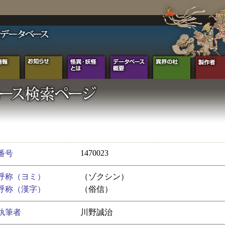
1470023
番号
呼称（ヨミ）
（ゾクシン）
呼称（漢字）
（俗信）
執筆者
川野誠治