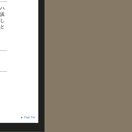
ハ
浜
し
と
▲ Page Top