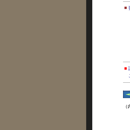
■
■
（