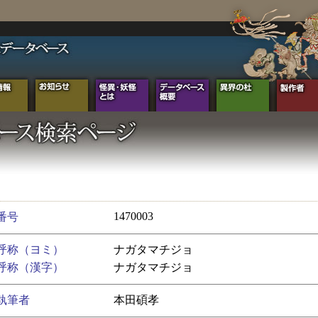
1470003
番号
呼称（ヨミ）
ナガタマチジョ
呼称（漢字）
ナガタマチジョ
執筆者
本田碩孝