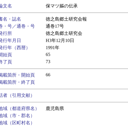
論文名
保マツ嫗の伝承
書名・誌名
徳之島郷土研究会報
巻・号／通巻・号
通巻17号
発行所
徳之島郷土研究会
発行年月日
H3年12月10日
発行年（西暦）
1991年
65
開始頁
73
終了頁
66
掲載箇所・開始頁
掲載箇所・終了頁
話者（引用文献）
地域（都道府県名）
鹿児島県
地域（市・郡名）
地域（区町村名）