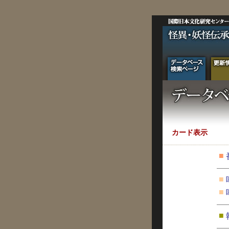
カード表示
■
■
■
■