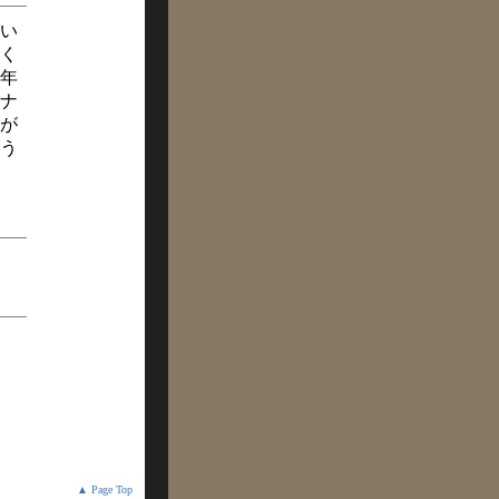
い
く
年
ナ
が
う
▲ Page Top