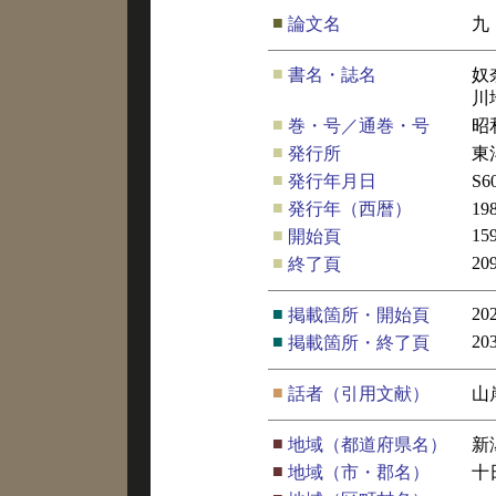
■
論文名
九
■
書名・誌名
奴
川
■
巻・号／通巻・号
昭
■
発行所
東
■
発行年月日
S6
■
発行年（西暦）
19
■
15
開始頁
■
20
終了頁
■
20
掲載箇所・開始頁
■
20
掲載箇所・終了頁
■
話者（引用文献）
山
■
地域（都道府県名）
新
■
地域（市・郡名）
十