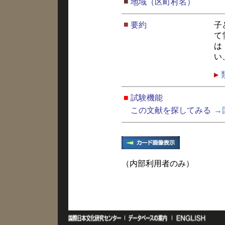
■
地域（区町村名）
■
要約
子
て
は
い
■
試験機能
この文献を探してみる
→
（内部利用者のみ）