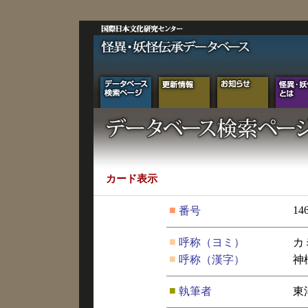
カード表示
■
14
番号
■
呼称（ヨミ）
カ
■
呼称（漢字）
神
■
執筆者
東