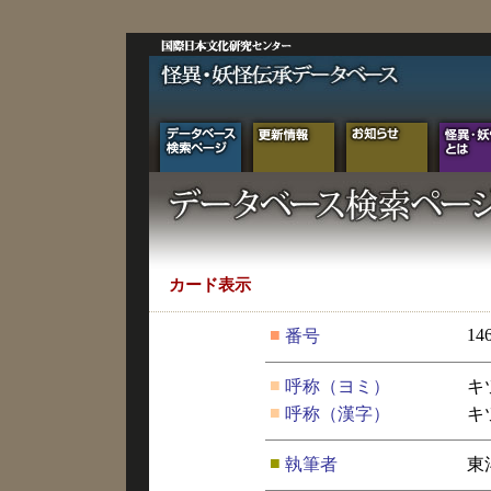
カード表示
■
14
番号
■
呼称（ヨミ）
キ
■
呼称（漢字）
キ
■
執筆者
東