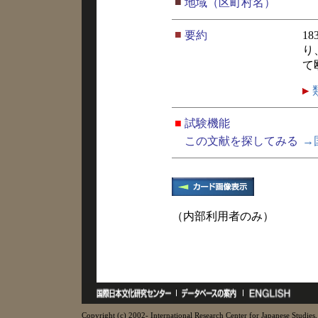
■
地域（区町村名）
■
要約
1
り
て
■
試験機能
この文献を探してみる
→
（内部利用者のみ）
Copyright (c) 2002- International Research Center for Japanese Studies, 