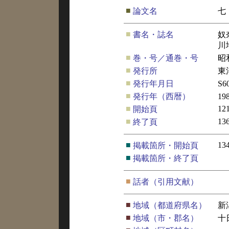
■
論文名
七
■
書名・誌名
奴
川
■
巻・号／通巻・号
昭
■
発行所
東
■
発行年月日
S6
■
発行年（西暦）
19
■
12
開始頁
■
13
終了頁
■
13
掲載箇所・開始頁
■
掲載箇所・終了頁
■
話者（引用文献）
■
地域（都道府県名）
新
■
地域（市・郡名）
十